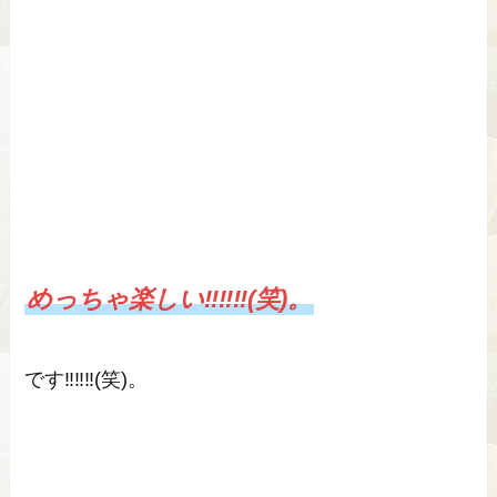
めっちゃ楽しい‼‼‼(笑)。
です‼‼‼(笑)。