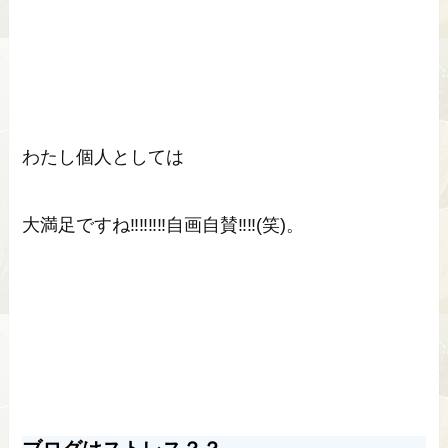
わたし個人としては
大満足ですね‼‼‼‼自画自賛‼‼(笑)。